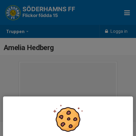
SÖDERHAMNS FF
Flickor födda 15
Logga in
Truppen
Amelia Hedberg
Ålder
10 år