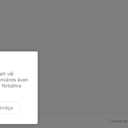
att vår
 används även
t förbättra
ändiga
Levererat