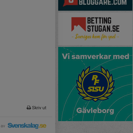
Skriv ut
 av