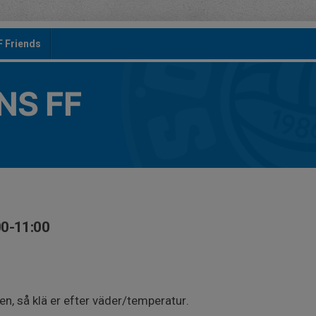
F Friends
S FF
00-11:00
en, så klä er efter väder/temperatur.