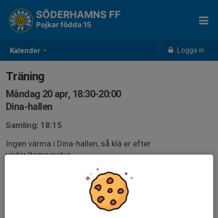
SÖDERHAMNS FF
Pojkar födda 15
Logga in
Kalender
Träning
Måndag 20 apr, 18:30-20:00
Dina-hallen
Samling: 18:15
Ingen värma i Dina-hallen, så klä er efter
väder/temperatur.
Kom ihåg fotbollsskor, benskydd och vattenflaska