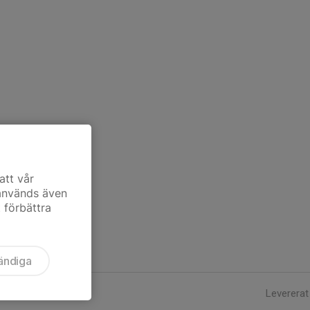
att vår
 används även
t förbättra
ändiga
Levererat