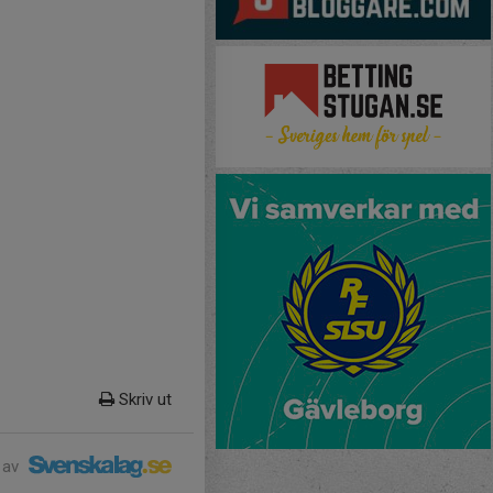
Skriv ut
 av