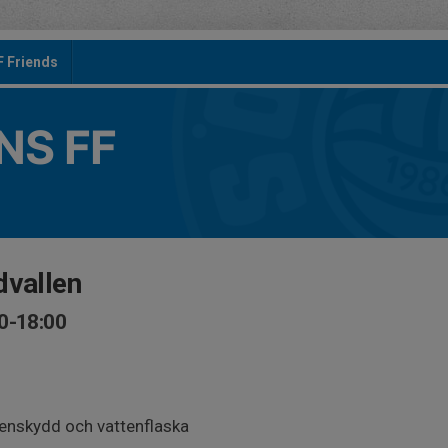
F Friends
S FF
dvallen
0-18:00
benskydd och vattenflaska