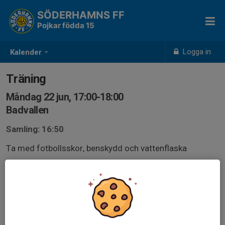
SÖDERHAMNS FF
Pojkar födda 15
Logga in
Kalender
Träning
Måndag 22 jun, 17:00-18:00
Badvallen
Samling: 16:50
Ta med fotbollsskor, benskydd och vattenflaska