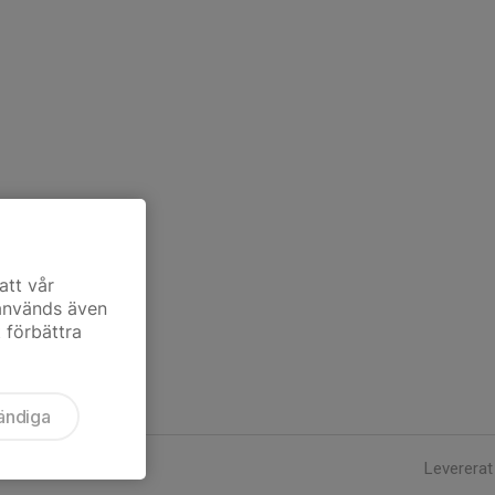
att vår
 används även
t förbättra
ändiga
Levererat