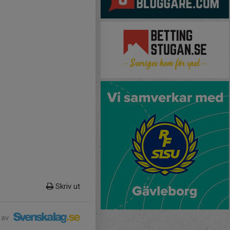
Skriv ut
 av