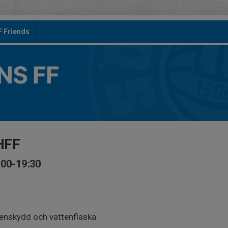
F Friends
S FF
HFF
:00-19:30
benskydd och vattenflaska