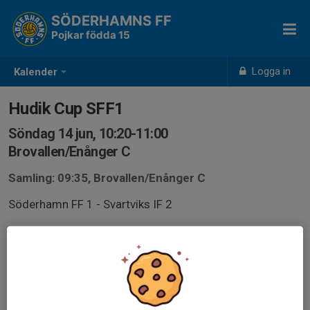
SÖDERHAMNS FF
Pojkar födda 15
Logga in
Kalender
Hudik Cup SFF1
Söndag 14 jun, 10:20-11:00
Brovallen/Enånger C
Samling: 09:35, Brovallen/Enånger C
Söderhamn FF 1 - Svartviks IF 2
Speltid 2x15 min
Ta med matchtröja, mörka shorts, mörka
fotbollsstrumpor, benskydd, fotbollsskor och
vattenflaska