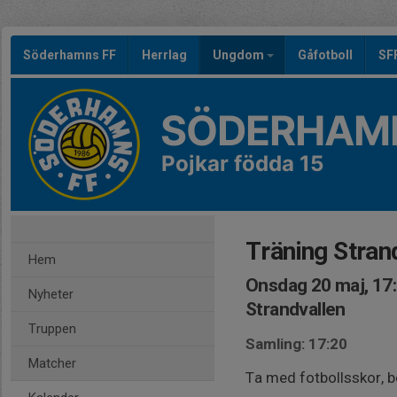
Söderhamns FF
Herrlag
Ungdom
Gåfotboll
SF
SÖDERHAMN
Pojkar födda 15
Träning Stran
Hem
Onsdag 20 maj, 17
Nyheter
Strandvallen
Truppen
Samling: 17:20
Matcher
Ta med fotbollsskor, 