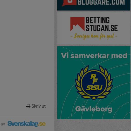
Skriv ut
 av