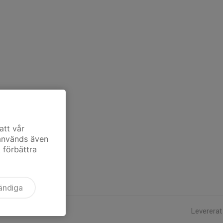
att vår
 används även
t förbättra
ändiga
Levererat