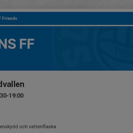
F Friends
S FF
dvallen
:30-19:00
benskydd och vattenflaska