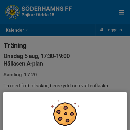
SÖDERHAMNS FF
Pojkar födda 15
Logga in
Kalender
Träning
Onsdag 5 aug, 17:30-19:00
Hällåsen A-plan
Samling: 17:20
Ta med fotbollsskor, benskydd och vattenflaska