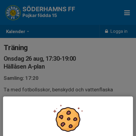
SÖDERHAMNS FF
Pojkar födda 15
Logga in
Kalender
Träning
Onsdag 26 aug, 17:30-19:00
Hällåsen A-plan
Samling: 17:20
Ta med fotbollsskor, benskydd och vattenflaska