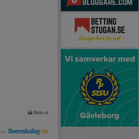
Skriv ut
 av