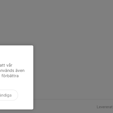
att vår
 används även
t förbättra
ändiga
Levererat