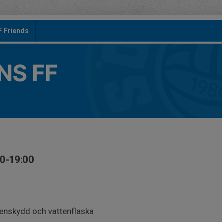
F Friends
S FF
30-19:00
benskydd och vattenflaska