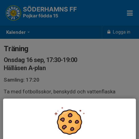
SÖDERHAMNS FF
Pojkar födda 15
Logga in
Kalender
Träning
Onsdag 16 sep, 17:30-19:00
Hällåsen A-plan
Samling: 17:20
Ta med fotbollsskor, benskydd och vattenflaska