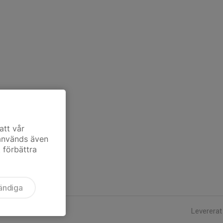
att vår
 används även
t förbättra
ändiga
Levererat