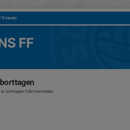
F Friends
S FF
 borttagen
å är borttagen från hemsidan.