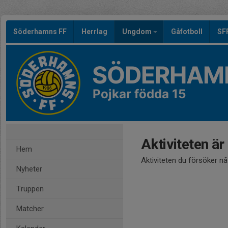
Söderhamns FF
Herrlag
Ungdom
Gåfotboll
SF
SÖDERHAMN
Pojkar födda 15
Aktiviteten är
Hem
Aktiviteten du försöker n
Nyheter
Truppen
Matcher