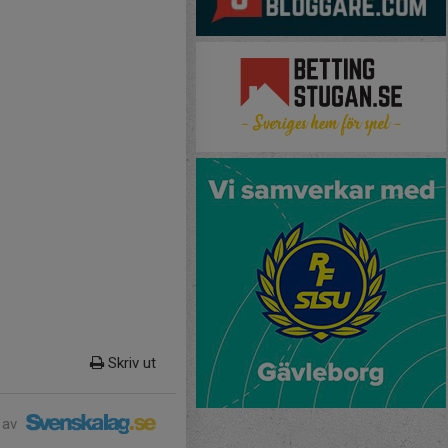
Skriv ut
 av