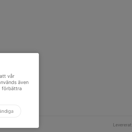
att vår
 används även
t förbättra
ändiga
Levererat