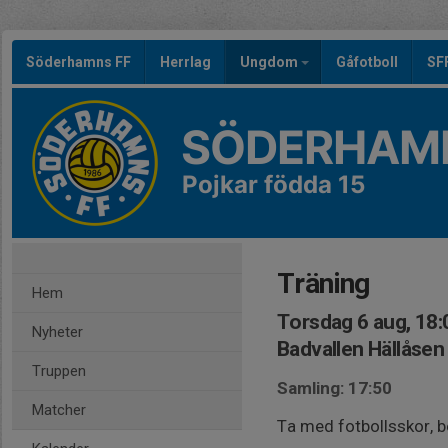
Söderhamns FF
Herrlag
Ungdom
Gåfotboll
SF
SÖDERHAMN
Pojkar födda 15
Träning
Hem
Torsdag 6 aug, 18:
Nyheter
Badvallen Hällåsen
Truppen
Samling: 17:50
Matcher
Ta med fotbollsskor, 