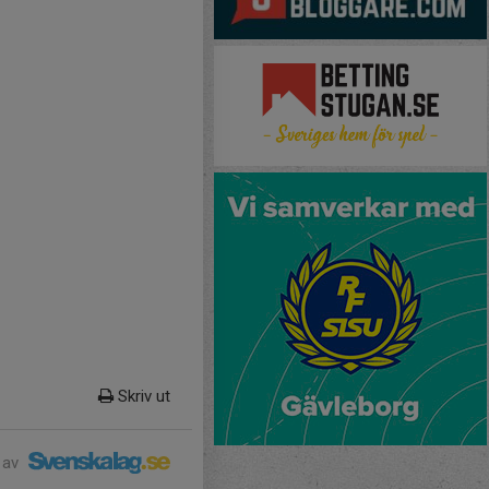
Skriv ut
 av