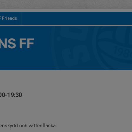
F Friends
S FF
00-19:30
benskydd och vattenflaska