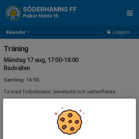
SÖDERHAMNS FF
Pojkar födda 15
Logga in
Kalender
Träning
Måndag 17 aug, 17:00-18:00
Badvallen
Samling: 16:50
Ta med fotbollsskor, benskydd och vattenflaska