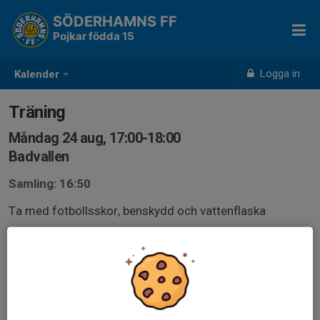
SÖDERHAMNS FF
Pojkar födda 15
Logga in
Kalender
Träning
Måndag 24 aug, 17:00-18:00
Badvallen
Samling: 16:50
Ta med fotbollsskor, benskydd och vattenflaska