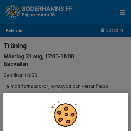
SÖDERHAMNS FF
Pojkar födda 15
Logga in
Kalender
Träning
Måndag 31 aug, 17:00-18:00
Badvallen
Samling: 16:50
Ta med fotbollsskor, benskydd och vattenflaska