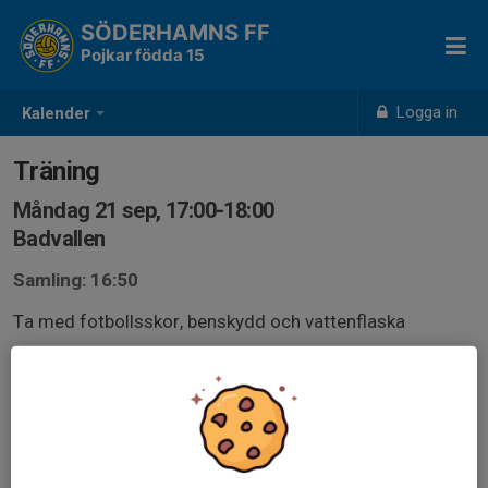
SÖDERHAMNS FF
Pojkar födda 15
Logga in
Kalender
Träning
Måndag 21 sep, 17:00-18:00
Badvallen
Samling: 16:50
Ta med fotbollsskor, benskydd och vattenflaska