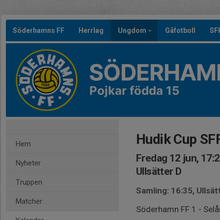
Söderhamns FF
Herrlag
Ungdom
Gåfotboll
SF
SÖDERHAMN
Pojkar födda 15
Hudik Cup SF
Hem
Fredag 12 jun, 17:
Nyheter
Ullsätter D
Truppen
Samling: 16:35, Ullsät
Matcher
Söderhamn FF 1 - Selå