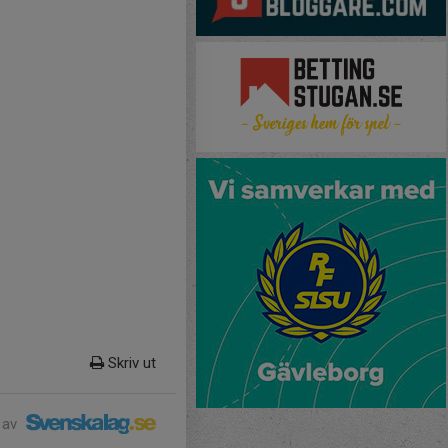
Skriv ut
 av