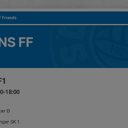
F Friends
S FF
F1
20-18:00
ter D
nger SK 1