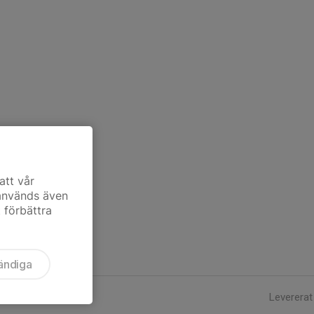
att vår
 används även
t förbättra
ändiga
Levererat