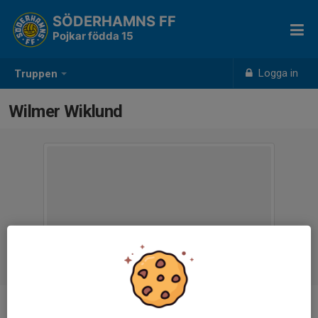
SÖDERHAMNS FF
Pojkar födda 15
Logga in
Truppen
Wilmer Wiklund
Ålder
11 år