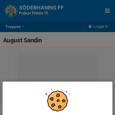
SÖDERHAMNS FF
Pojkar födda 15
Logga in
Truppen
August Sandin
Ålder
11 år