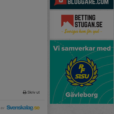
Skriv ut
 av