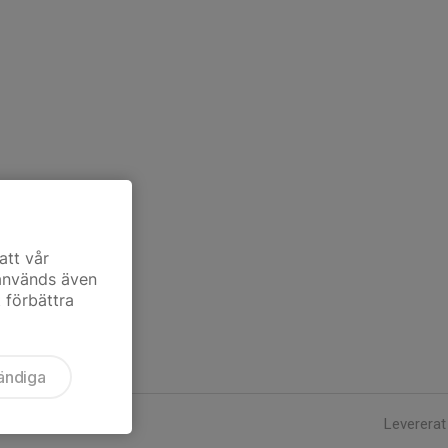
att vår
 används även
t förbättra
ändiga
Levererat