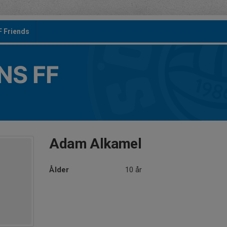
F Friends
S FF
Adam Alkamel
Ålder
10 år