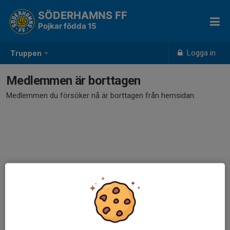
SÖDERHAMNS FF
Pojkar födda 15
Logga in
Truppen
Medlemmen är borttagen
Medlemmen du försöker nå är borttagen från hemsidan.