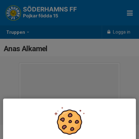
SÖDERHAMNS FF
Pojkar födda 15
Logga in
Truppen
Anas Alkamel
Ålder
11 år