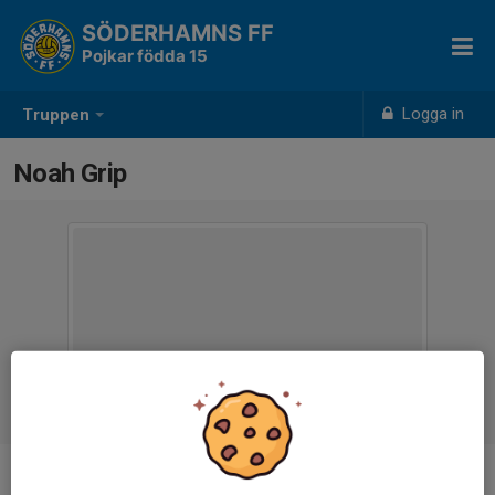
SÖDERHAMNS FF
Pojkar födda 15
Logga in
Truppen
Noah Grip
Ålder
11 år