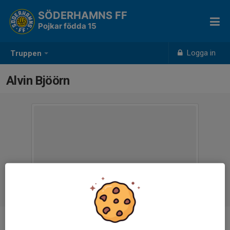
SÖDERHAMNS FF
Pojkar födda 15
Logga in
Truppen
Alvin Bjöörn
Ålder
11 år