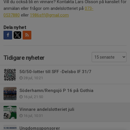
Vill du också bli en vinnare? Kontakta Lars Olsson på kansliet för
anmälan eller frågor om andelslotteriet på
073-
0537880
eller
1986sff@gmail.com
Dela nyhet
Tidigare nyheter
50/50-lotter till SFF -Delsbo IF 31/7
28 jul, 10:21
Söderhamn/Rengsjö P 16 på Gothia
16 jul, 21:50
Vinnare andelslotteriet juli
16 jul, 10:31
Ungdomssponsorer