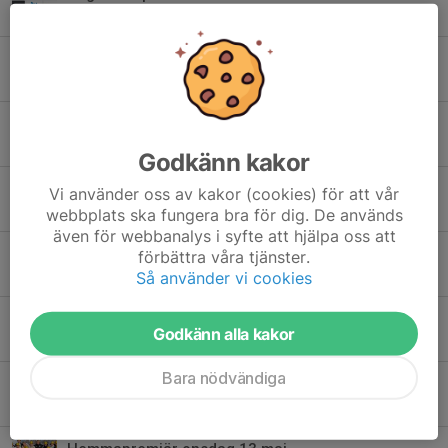
2 jul, 11:00
Veckans matcher
30 jun, 00:25
Veckans matcher
23 jun, 14:57
Godkänn kakor
Derbydags ikväll
Vi använder oss av kakor (cookies) för att vår
17 jun, 10:19
webbplats ska fungera bra för dig. De används
även för webbanalys i syfte att hjälpa oss att
Tack till Swedbanks Ägarstiftelse Söderhamn
förbättra våra tjänster.
Så använder vi cookies
10 jun, 08:54
Veckans matcher
Godkänn alla kakor
8 jun, 18:36
Bara nödvändiga
Veckans matcher
1 jun, 11:31