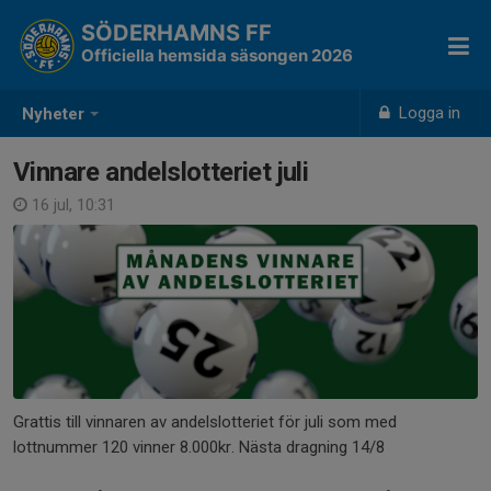
SÖDERHAMNS FF
Officiella hemsida säsongen 2026
Logga in
Nyheter
Vinnare andelslotteriet juli
16 jul, 10:31
Grattis till vinnaren av andelslotteriet för juli som med
lottnummer 120 vinner 8.000kr. Nästa dragning 14/8