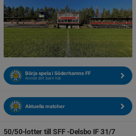
Börja spela i Söderhamns FF
Anmäl ditt barn här
Aktuella matcher
50/50-lotter till SFF -Delsbo IF 31/7