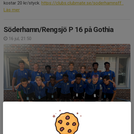
kostar 20 kr/styck.
https://clubs.clubmate.se/soderhamnsff .
Läs mer
Söderhamn/Rengsjö P 16 på Gothia
16 jul, 21:50