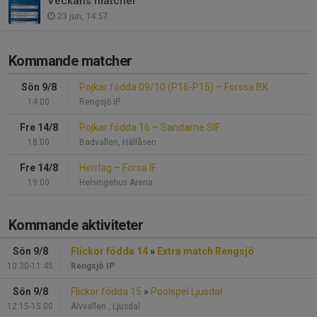
Veckans matcher
23 jun, 14:57
Kommande matcher
Sön 9/8
Pojkar födda 09/10 (P16-P15)
–
Forssa BK
14:00
Rengsjö IP
Fre 14/8
Pojkar födda 16
–
Sandarne SIF
18:00
Badvallen, Hällåsen
Fre 14/8
Herrlag
–
Forsa IF
19:00
Helsingehus Arena
Kommande aktiviteter
Sön 9/8
Flickor födda 14
»
Extra match Rengsjö
10:30-11:45
Rengsjö IP
Sön 9/8
Flickor födda 15
»
Poolspel Ljusdal
12:15-15:00
Älvvallen , Ljusdal