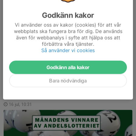
Hela gänget o fina tröjor. Tack Dryckeskonsult.
Godkänn kakor
Söderhamn/Rengsjös gemensamma P 16-lag har under veckan
Vi använder oss av kakor (cookies) för att vår
varit nere i Göteborg och representerat i Gothia Cup. En resa
webbplats ska fungera bra för dig. De används
som brukar bli ett minne för livet.
även för webbanalys i syfte att hjälpa oss att
förbättra våra tjänster.
De har spelat fyra matcher under veckan.
Så använder vi cookies
Gruppspel
Godkänn alla kakor
Ed Moratalaz...
Läs mer
Bara nödvändiga
Vinnare andelslotteriet juli
16 jul, 10:31