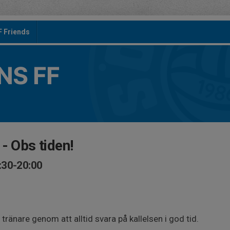
F Friends
S FF
- Obs tiden!
:30-20:00
n
 tränare genom att alltid svara på kallelsen i god tid.