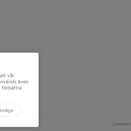
att vår
 används även
t förbättra
ändiga
Levererat