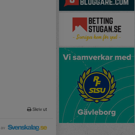
Skriv ut
 av