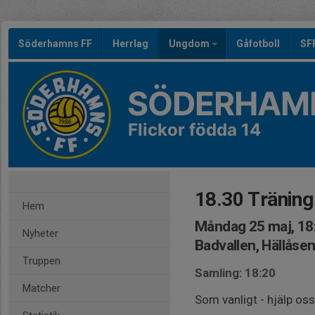
Söderhamns FF
Herrlag
Ungdom
Gåfotboll
SF
SÖDERHAMN
Flickor födda 14
18.30 Träning 
Hem
Måndag 25 maj, 18
Nyheter
Badvallen, Hällåse
Truppen
Samling: 18:20
Matcher
Som vanligt - hjälp oss