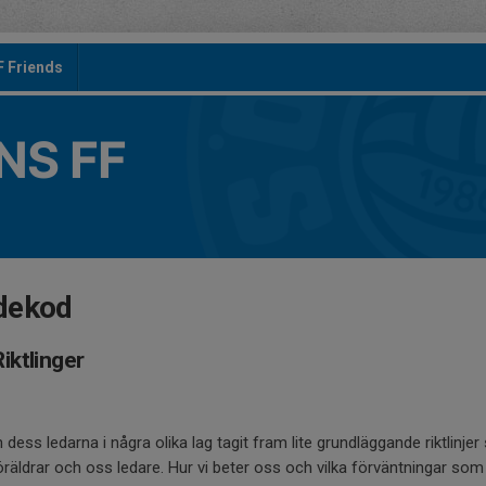
F Friends
S FF
dekod
iktlinger
ss ledarna i några olika lag tagit fram lite grundläggande riktlinjer
äldrar och oss ledare. Hur vi beter oss och vilka förväntningar som 