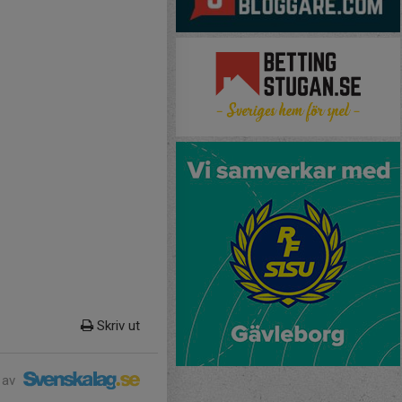
Skriv ut
 av