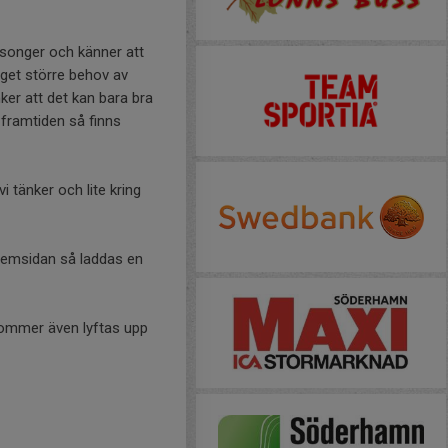
säsonger och känner att
inget större behov av
ker att det kan bara bra
 framtiden så finns
vi tänker och lite kring
 hemsidan så laddas en
kommer även lyftas upp