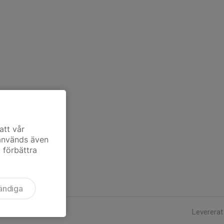
att vår
 används även
t förbättra
ändiga
Levererat