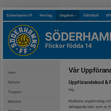
Söderhamns FF
Herrlag
Ungdom
Gåfotboll
SF
SÖDERHAMN
Flickor födda 14
Vår Uppföran
Hem
Uppförandekod & R
Nyheter
Hej,
Truppen
Klubbens ungdomslag och de
Matcher
deltagande barn som er för