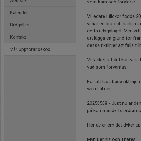
Statistik
som barn och föräldrar.
Kalender
Vi ledare i flickor födda 
vi har en bra och härlig d
Bildgalleri
detta i dagsläget. Men vi 
Kontakt
att lägga en grund för fra
dessa riktlinjer att falla ti
Vår Uppförandekod
Vi tänker att det kan vara 
vad som förväntas.
För att läsa både riktlinj
word-fil ner.
20250508 - Just nu är de
på kommande föräldramö
Hör av er om det dyker up
Mvh Dennis och Theres