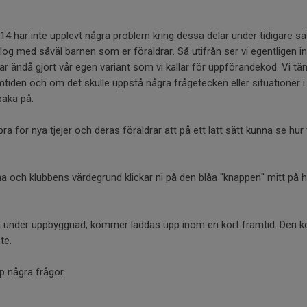
2014 har inte upplevt några problem kring dessa delar under tidigare 
ialog med såväl barnen som er föräldrar. Så utifrån ser vi egentligen 
har ändå gjort vår egen variant som vi kallar för uppförandekod. Vi tän
mtiden och om det skulle uppstå några frågetecken eller situationer i
llbaka på.
bra för nya tjejer och deras föräldrar att på ett lätt sätt kunna se hur 
erna och klubbens värdegrund klickar ni på den blåa "knappen" mitt på
n under uppbyggnad, kommer laddas upp inom en kort framtid. Den 
te.
p några frågor.