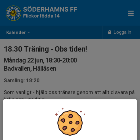
SÖDERHAMNS FF
Flickor födda 14
Logga in
Kalender
18.30 Träning - Obs tiden!
Måndag 22 jun, 18:30-20:00
Badvallen, Hällåsen
Samling: 18:20
Som vanligt - hjälp oss tränare genom att alltid svara på
kallelsen i god tid.