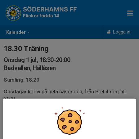
SÖDERHAMNS FF
Flickor födda 14
Logga in
Kalender
18.30 Träning
Onsdag 1 jul, 18:30-20:00
Badvallen, Hällåsen
Samling: 18:20
Onsdagar kör vi på hela säsongen, från Prel 4 maj till
30/9.
Å som alltid - hjälp oss genom att svara på kallelserna.