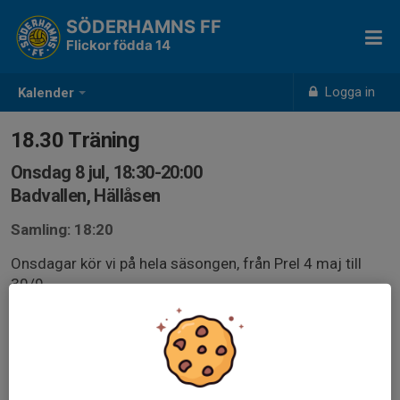
SÖDERHAMNS FF
Flickor födda 14
Logga in
Kalender
18.30 Träning
Onsdag 8 jul, 18:30-20:00
Badvallen, Hällåsen
Samling: 18:20
Onsdagar kör vi på hela säsongen, från Prel 4 maj till
30/9.
Å som alltid - hjälp oss genom att svara på kallelserna.