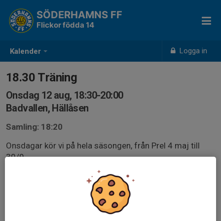
SÖDERHAMNS FF
Flickor födda 14
Logga in
Kalender
18.30 Träning
Onsdag 12 aug, 18:30-20:00
Badvallen, Hällåsen
Samling: 18:20
Onsdagar kör vi på hela säsongen, från Prel 4 maj till
30/9.
Å som alltid - hjälp oss genom att svara på kallelserna.