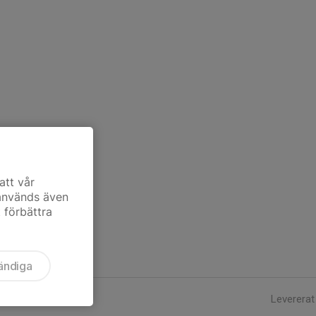
att vår
 används även
t förbättra
ändiga
Levererat