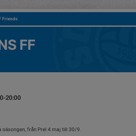
F Friends
S FF
30-20:00
n
 säsongen, från Prel 4 maj till 30/9.