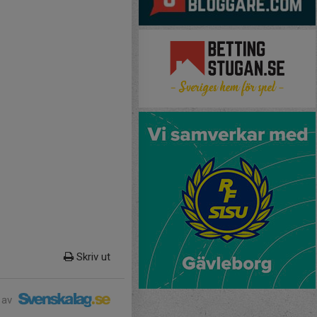
Skriv ut
 av