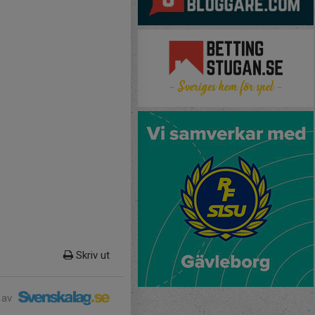
Skriv ut
 av