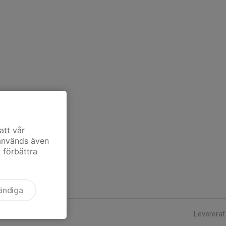
att vår
 används även
t förbättra
ändiga
Levererat