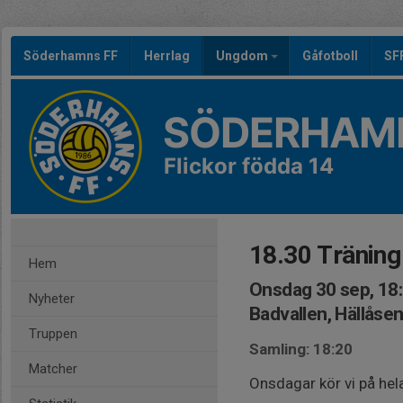
Söderhamns FF
Herrlag
Ungdom
Gåfotboll
SF
SÖDERHAMN
Flickor födda 14
18.30 Träning
Hem
Onsdag 30 sep, 18
Nyheter
Badvallen, Hällåse
Truppen
Samling: 18:20
Matcher
Onsdagar kör vi på hela