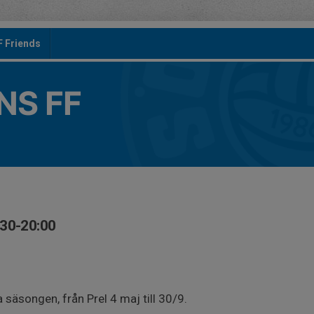
F Friends
S FF
:30-20:00
n
 säsongen, från Prel 4 maj till 30/9.