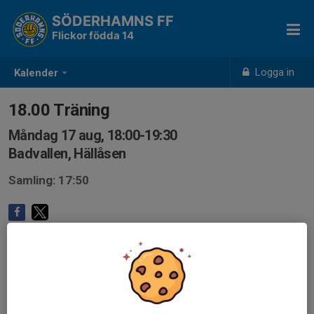
SÖDERHAMNS FF
Flickor födda 14
Logga in
Kalender
18.00 Träning
Måndag 17 aug, 18:00-19:30
Badvallen, Hällåsen
Samling: 17:50