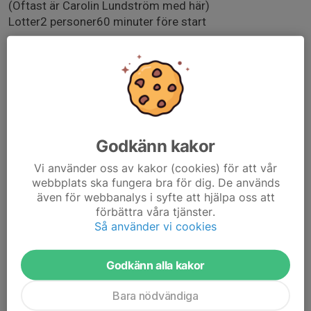
(Oftast är Carolin Lundström med här)
Lotter​​2 personer​​60 minuter före start
Bollpojkar/bollkajsor​1 vuxen. 4-6 barn.​30 minuter före
start
Halvtidsspel​​2 vuxna. Många barn.​I paus.
Godkänn kakor
Som ni alla vet är det oerhört viktigt att vi hjälps åt i
Vi använder oss av kakor (cookies) för att vår
föreningen. I och med att vi har växt de senaste åren
webbplats ska fungera bra för dig. De används
även för webbanalys i syfte att hjälpa oss att
räcker det med att varje lag har ansvar för en
förbättra våra tjänster.
seniormatch var. Har försökt att hålla våra yngsta lag
Så använder vi cookies
utanför – deras tid kommer
Godkänn alla kakor
Bara nödvändiga