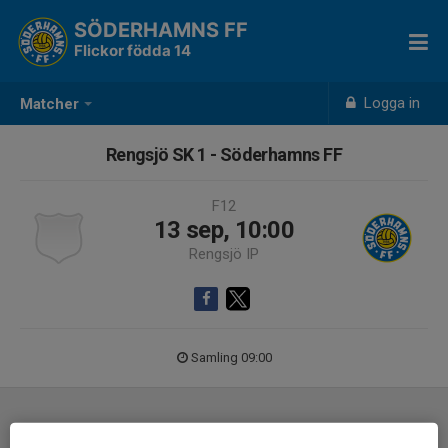
SÖDERHAMNS FF
Flickor födda 14
Logga in
Matcher
Rengsjö SK 1 - Söderhamns FF
F12
13 sep, 10:00
Rengsjö IP
Samling 09:00
Laguppställning