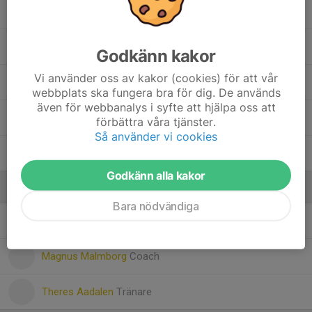
Greta Malmborg
Inez Snabb
Godkänn kakor
Vi använder oss av kakor (cookies) för att vår
Lilja Kornberg
webbplats ska fungera bra för dig. De används
även för webbanalys i syfte att hjälpa oss att
20. Nimco Mustafa Hassan
förbättra våra tjänster.
Så använder vi cookies
Signe Nygren
Godkänn alla kakor
Ledare
Bara nödvändiga
Dennis Wasberg
Tränare
Magnus Malmborg
Coach
Theres Aadalen
Tränare