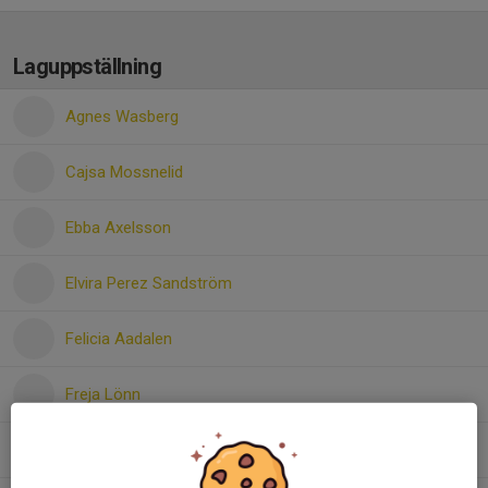
Laguppställning
Agnes Wasberg
Cajsa Mossnelid
Ebba Axelsson
Elvira Perez Sandström
Felicia Aadalen
Freja Lönn
Gedna Negasi