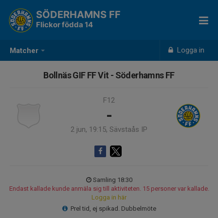
SÖDERHAMNS FF
Flickor födda 14
Logga in
Matcher
Bollnäs GIF FF Vit - Söderhamns FF
F12
-
2 jun, 19:15, Sävstaås IP
Samling 18:30
Endast kallade kunde anmäla sig till aktiviteten. 15 personer var kallade.
Logga in här
Prel tid, ej spikad. Dubbelmöte