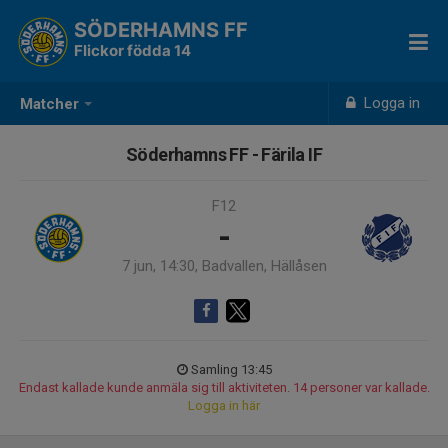
SÖDERHAMNS FF
Flickor födda 14
Logga in
Matcher
Söderhamns FF - Färila IF
F12
-
7 jun, 14:30, Badvallen, Hällåsen
Samling 13:45
Endast kallade kunde anmäla sig till aktiviteten. 14 personer var kallade.
Logga in här