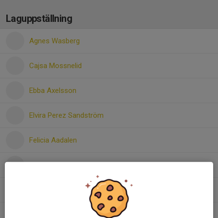
Laguppställning
Agnes Wasberg
Cajsa Mossnelid
Ebba Axelsson
Elvira Perez Sandström
Felicia Aadalen
Freja Lönn
Gedna Negasi
Greta Malmborg