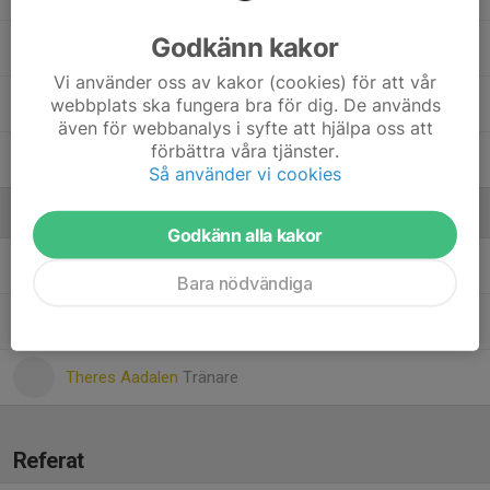
Godkänn kakor
Jazmin Antal
Vi använder oss av kakor (cookies) för att vår
webbplats ska fungera bra för dig. De används
20. Nimco Mustafa Hassan
även för webbanalys i syfte att hjälpa oss att
förbättra våra tjänster.
Signe Nygren
Så använder vi cookies
Ledare
Godkänn alla kakor
Dennis Wasberg
Tränare
Bara nödvändiga
Magnus Malmborg
Coach
Theres Aadalen
Tränare
Referat