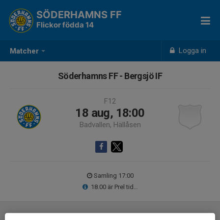
SÖDERHAMNS FF
Flickor födda 14
Logga in
Matcher
Söderhamns FF - Bergsjö IF
F12
18 aug, 18:00
Badvallen, Hällåsen
Samling 17:00
18.00 är Prel tid…