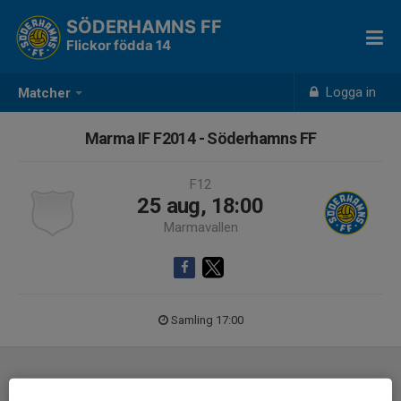
SÖDERHAMNS FF
Flickor födda 14
Logga in
Matcher
Marma IF F2014 - Söderhamns FF
F12
25 aug, 18:00
Marmavallen
Samling 17:00
Laguppställning