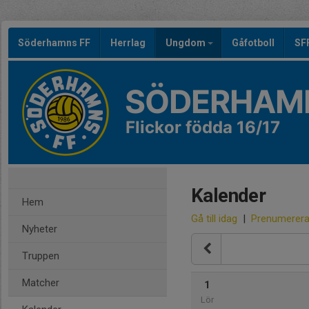
Söderhamns FF
Herrlag
Ungdom
Gåfotboll
SF
SÖDERHAMN
Flickor födda 16/17
Kalender
Hem
Gå till idag
|
Prenumerer
Nyheter
Truppen
Matcher
1
Lör