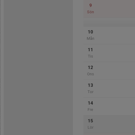
9
Sön
10
Mån
11
Tis
12
Ons
13
Tor
14
Fre
15
Lör