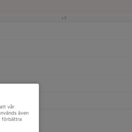
v.9
att vår
 används även
t förbättra