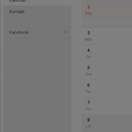
Kalender
2
Kontakt
Sön
Facebook
3
Mån
4
Tis
5
Ons
6
Tor
7
Fre
8
Lör