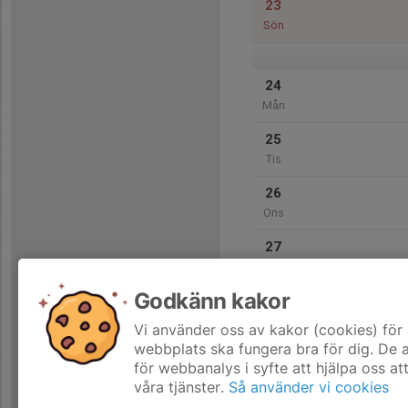
23
Sön
24
Mån
25
Tis
26
Ons
27
Tor
Godkänn kakor
28
Fre
Vi använder oss av kakor (cookies) för 
webbplats ska fungera bra för dig. De
för webbanalys i syfte att hjälpa oss at
våra tjänster.
Så använder vi cookies