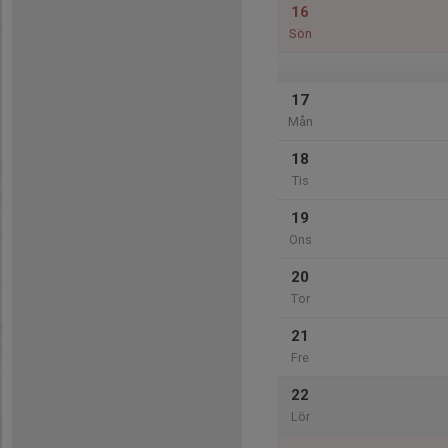
16
Sön
17
Mån
18
Tis
19
Ons
20
Tor
21
Fre
22
Lör