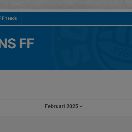
F Friends
S FF
a
Februari 2025