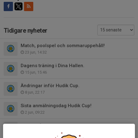
Tidigare nyheter
Match, poolspel och sommaruppehåll!
23 jun, 14:32
Dagens träning i Dina Hallen.
15 jun, 15:46
Ändringar inför Hudik Cup.
8 jun, 22:17
Sista anmälningsdag Hudik Cup!
2 jun, 09:22
Info angående Match!
27 maj, 18:12