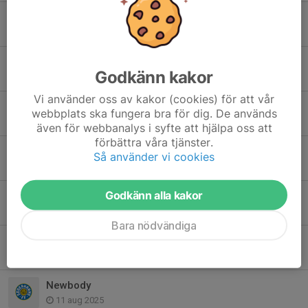
Inställd match på söndag!
11 maj, 21:29
Deltagar/medlemsavgift
Godkänn kakor
29 apr, 15:01
Vi använder oss av kakor (cookies) för att vår
Poolspel - Gävle - 26/4
webbplats ska fungera bra för dig. De används
19 apr, 20:17
även för webbanalys i syfte att hjälpa oss att
förbättra våra tjänster.
Inställd träning 23/2.
Så använder vi cookies
22 feb, 14:40
Godkänn alla kakor
Försäsong 2026
9 feb, 19:32
Bara nödvändiga
Säsongens sista 2 veckor
1 sep 2025
Newbody
11 aug 2025