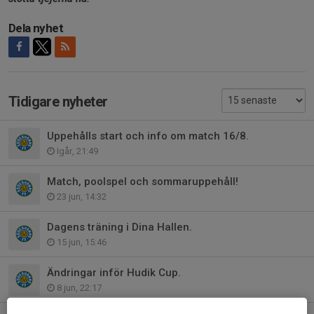
Dela nyhet
Tidigare nyheter
Uppehålls start och info om match 16/8.
Igår, 21:49
Match, poolspel och sommaruppehåll!
23 jun, 14:32
Dagens träning i Dina Hallen.
15 jun, 15:46
Ändringar inför Hudik Cup.
8 jun, 22:17