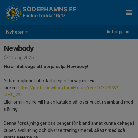
SÖDERHAMNS FF
Flickor födda 16/17
Logga in
Nyheter
Newbody
11 aug 2025
Nu är det dags att börja sälja Newbody!
Ni har möjlighet att starta egen försäljning via
länken
https://portal.newbodyfamily.com/reg/TGERSRS?
ut=1_208
Eller om ni hellre vill ha en katalog så löser vi det i samband med
träning.
Denna försäljning ger oss pengar för bland annat kunna deltaga i
cuper, avslutning och diverse träningsmedel,
så var med och
stötta tjejerna nu!