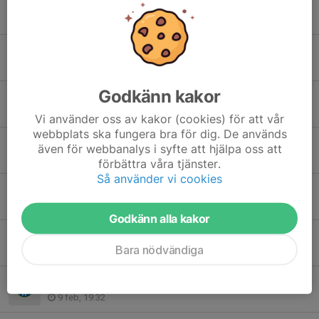
Sista anmälningsdag Hudik Cup!
2 jun, 09:22
Info angående Match!
27 maj, 18:12
Godkänn kakor
Inställd match på söndag!
11 maj, 21:29
Vi använder oss av kakor (cookies) för att vår
webbplats ska fungera bra för dig. De används
Deltagar/medlemsavgift
även för webbanalys i syfte att hjälpa oss att
29 apr, 15:01
förbättra våra tjänster.
Så använder vi cookies
Poolspel - Gävle - 26/4
19 apr, 20:17
Godkänn alla kakor
Inställd träning 23/2.
Bara nödvändiga
22 feb, 14:40
Försäsong 2026
9 feb, 19:32