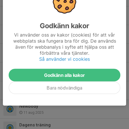
11 maj, 21:29
Deltagar/medlemsavgift
29 apr, 15:01
Godkänn kakor
Poolspel - Gävle - 26/4
Vi använder oss av kakor (cookies) för att vår
19 apr, 20:17
webbplats ska fungera bra för dig. De används
även för webbanalys i syfte att hjälpa oss att
Inställd träning 23/2.
förbättra våra tjänster.
22 feb, 14:40
Så använder vi cookies
Försäsong 2026
Godkänn alla kakor
9 feb, 19:32
Säsongens sista 2 veckor
Bara nödvändiga
1 sep 2025
Newbody
11 aug 2025
Dagens träning