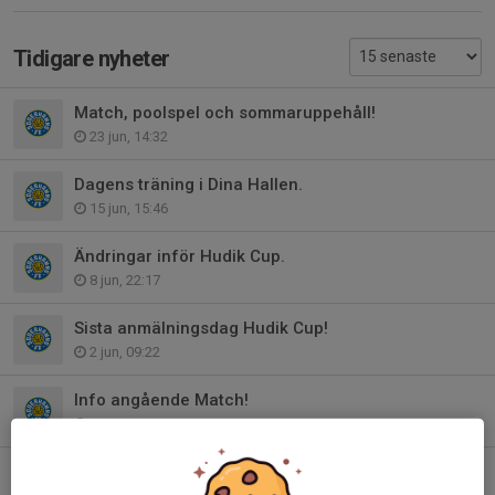
Tidigare nyheter
Match, poolspel och sommaruppehåll!
23 jun, 14:32
Dagens träning i Dina Hallen.
15 jun, 15:46
Ändringar inför Hudik Cup.
8 jun, 22:17
Sista anmälningsdag Hudik Cup!
2 jun, 09:22
Info angående Match!
27 maj, 18:12
Inställd match på söndag!