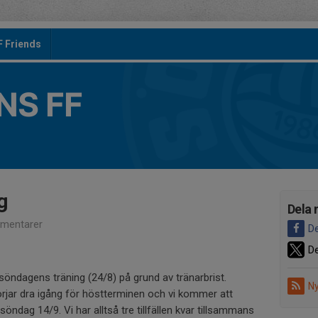
F Friends
S FF
g
Dela 
mentarer
De
De
n söndagens träning (24/8) på grund av tränarbrist.
Ny
örjar dra igång för höstterminen och vi kommer att
öndag 14/9. Vi har alltså tre tillfällen kvar tillsammans