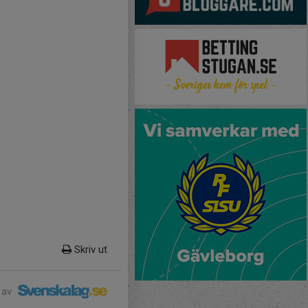
Skriv ut
 av