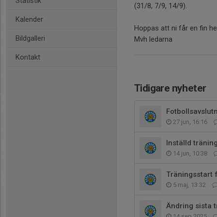
Statistik
(31/8, 7/9, 14/9).
Kalender
Hoppas att ni får en fin he
Bildgalleri
Mvh ledarna
Kontakt
Tidigare nyheter
Fotbollsavslut
27 jun, 16:16
Inställd träning
14 jun, 10:38
Träningsstart f
5 maj, 13:32
Ändring sista 
14 sep 2025