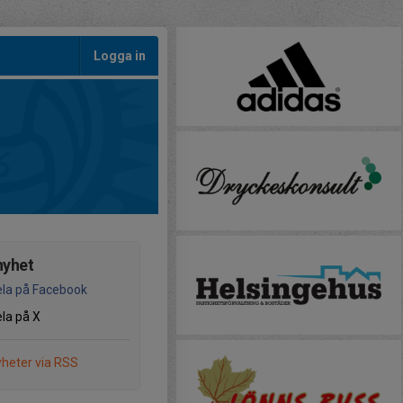
Logga in
nyhet
la på Facebook
la på X
heter via RSS