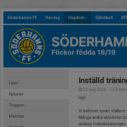
Söderhamns FF
Herrlag
Ungdom
Gåfotboll
SF
SÖDERHAMN
Flickor födda 18/19
Inställd tränin
Hem
22 aug 2025
0 kom
Nyheter
Hej!
Truppen
Vi behöver tyvärr ställa i
Matcher
Många andra aktiviteter b
avsluta fotbollssäsongen s