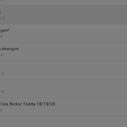
g
0
igen!
0
n imorgon
0
0
0
rixa flickor födda 18/19/20
0