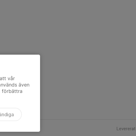
att vår
 används även
t förbättra
ändiga
Levererat