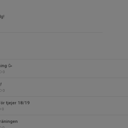
lg!
ning 🥳
0
!
0
ör tjejer 18/19
0
träningen
0