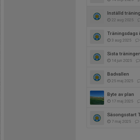
Inställd tränin
22 aug 2025
Träningsdags 
3 aug 2025
Sista träninge
14 jun 2025
Badvallen
25 maj 2025
Byte av plan
17 maj 2025
Säsongsstart T
7 maj 2025