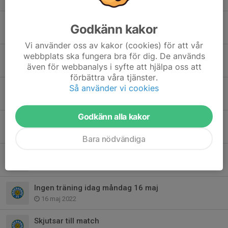
2 sep 2022
Matcher på söndag 7/8
Godkänn kakor
4 aug 2022
Vi använder oss av kakor (cookies) för att vår
webbplats ska fungera bra för dig. De används
Newbody
även för webbanalys i syfte att hjälpa oss att
4 aug 2022
förbättra våra tjänster.
Så använder vi cookies
Träning onsdag 3/8
1 aug 2022
Godkänn alla kakor
Träning imorron 6/6 kl. 14.00 på Badvallen
5 jun 2022
Bara nödvändiga
Träning I Dinahallen idag torsdag 2/6 vid regn
2 jun 2022
Ingen träning idag måndag 16 maj
16 maj 2022
Skjutsar till match