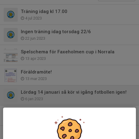
Träning idag kl 17.00
4 jul 2023
Ingen träning idag torsdag 22/6
22 jun 2023
Spelschema för Faxeholmen cup i Norrala
13 apr 2023
Föräldramöte!
13 mar 2023
Lördag 14 januari så kör vi igång fotbollen igen!
6 jan 2023
Buss till Hällåsen imorgon
3 sep 2022
Fotografering på söndag 4 september