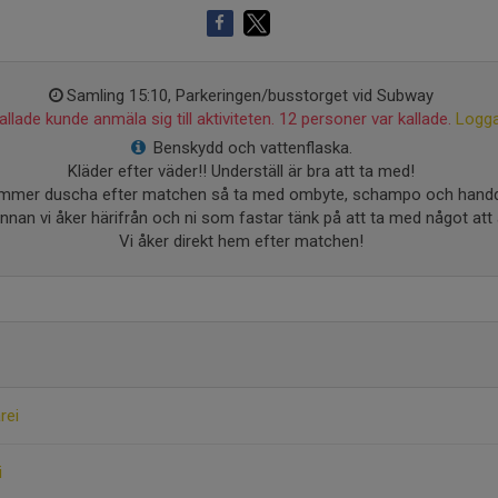
Samling 15:10, Parkeringen/busstorget vid Subway
llade kunde anmäla sig till aktiviteten. 12 personer var kallade.
Logga
Benskydd och vattenflaska.
Kläder efter väder!! Underställ är bra att ta med!
ommer duscha efter matchen så ta med ombyte, schampo och handd
nan vi åker härifrån och ni som fastar tänk på att ta med något att
Vi åker direkt hem efter matchen!
rei
i