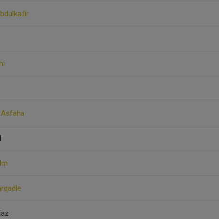
bdulkadir
hi
l Asfaha
l
olm
rqadle
iaz