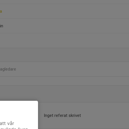
na
in
agledare
Inget referat skrivet
att vår