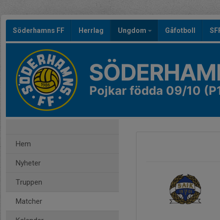
Söderhamns FF
Herrlag
Ungdom
Gåfotboll
SF
SÖDERHAMN
Pojkar födda 09/10 (P
Hem
Nyheter
Truppen
Matcher