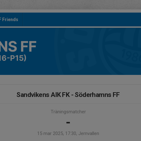
F Friends
S FF
16-P15)
Sandvikens AIK FK - Söderhamns FF
Träningsmatcher
-
15 mar 2025, 17:30, Jernvallen