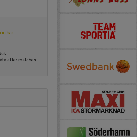
 in här
uk.
 äta efter matchen.