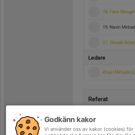
18. Faris Mesgi
19. Navin Mirbad
21. Shoaib Dolat
Ledare
Khairi Mirbadin
L
Referat
Godkänn kakor
Vi använder oss av kakor (cookies) för 